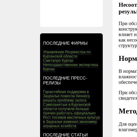
Несоот
резуль
При обс
конструк
влияет 
как несо
ПОСЛЕДНИЕ ФИРМЫ
структур
Управление Росреестра по
Курганской области
Норм
Сметапро Курган
Негосударственная экспертиза
Курган
В норма
влажнос
ПОСЛЕДНИЕ ПРЕСС-
обеспеч
РЕЛИЗЫ
Гарантийная поддержка в
При обс
Зауралье помогла бизнесу
свидете
решать проблему залога
Самозанятые в Курганской
области получили больше
Мето
причин работать официально
Рост посевов масличных культур
в Зауралье изменил экономику
Для оце
аграрных хозяйств
влагомер
ПОСЛЕДНИЕ СТАТЬИ