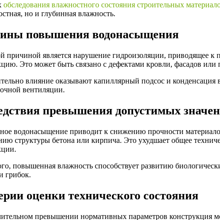
х
обследования влажностного состояния строительных материал
стная, но и глубинная влажность.
ины повышения водонасыщения
й причиной является нарушение гидроизоляции, приводящее к
цию. Это может быть связано с дефектами кровли, фасадов или 
тельно влияние оказывают капиллярный подсос и конденсация в
точной вентиляции.
едствия превышения допустимых значе
ное водонасыщение приводит к снижению прочности материалов
нию структуры бетона или кирпича. Это ухудшает общее техниче
кции.
ого, повышенная влажность способствует развитию биологическ
и грибок.
ерии оценки технического состояния
чительном превышении нормативных параметров конструкция мо