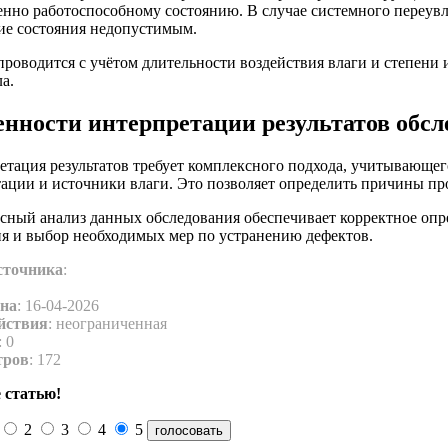
енно работоспособному состоянию. В случае системного переу
ие состояния недопустимым.
роводится с учётом длительности воздействия влаги и степени 
а.
енности интерпретации результатов обсл
етация результатов требует комплексного подхода, учитывающег
тации и источники влаги. Это позволяет определить причины пр
сный анализ данных обследования обеспечивает корректное опр
ия и выбор необходимых мер по устранению дефектов.
сточника
:
на
: 16-04-2026
йствия
: неограниченная
: 0
тров
: 172
 статью!
2
3
4
5