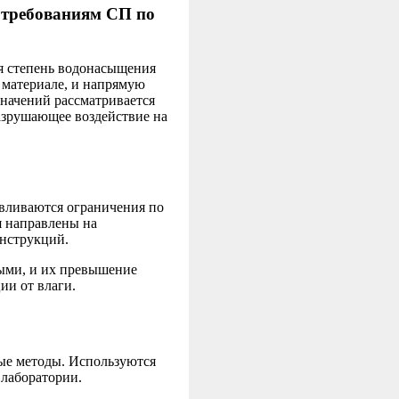
 требованиям СП по
я степень водонасыщения
в материале, и напрямую
начений рассматривается
разрушающее воздействие на
авливаются ограничения по
 направлены на
онструкций.
ными, и их превышение
ии от влаги.
ые методы. Используются
 лаборатории.