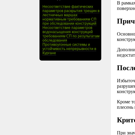
В рамка
Несоответствие фактических
поверхно
параметров раскрытия трещин в
лестничных маршах
нормативным требованиям СП
Прич
при обследовании конструкций
Несоответствие параметров
водонасыщения конструкций
Основно
требованиям СП по результатам
конструк
обследования
Противоугонные системы и
устойчивость непрерывности в
Дополни
Кургане
недоста
Посл
Избыточ
разруше
констру
Кроме т
плесень 
Крит
При зна