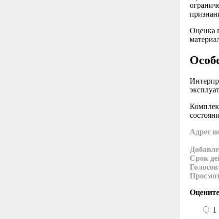
огранич
признан
Оценка п
материал
Особ
Интерпр
эксплуа
Комплек
состоян
Адрес и
Добавле
Срок де
Голосов
Просмо
Оцените
1