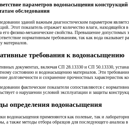
ветствие параметров водонасыщения конструкций
татам обследования
ледовании зданий важным диагностическим параметром являетс
ций. Этот показатель отражает количество влаги, находящейся 
на его физико-механические свойства. Превышение допустимых з
ответствие нормативным требованиям, так как вода оказывает 
у материалов.
ативные требования к водонасыщению
тивных документах, включая СП 28.13330 и СП 50.13330, устан
тному состоянию и водонасыщению материалов. Эти требования
ение долговечности и сохранение прочностных характеристик к
ледовании фактические показатели сопоставляются с норматив
льствует о нарушении условий эксплуатации и защиты конструкц
ды определения водонасыщения
нки водонасыщения применяются как полевые, так и лабораторн
ы, а также методы отбора образцов для последующего анализа в