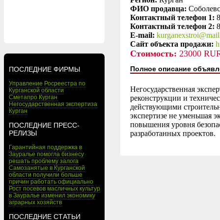
ФИО продавца:
Соболевс
Контактный телефон 1:
Контактный телефон 2:
E-mail:
kurganexstroi@mail
Сайт объекта продажи:
h
Стоимость:
23000 RU
Полное описание объявл
ПОСЛЕДНИЕ ФИРМЫ
Управление Росреестра по
Негосударственная экспер
Курганской области
Сметапро Курган
реконструкции и техничес
Негосударственная экспертиза
действующими строительн
Курган
экспертизе не уменьшая 
повышения уровня безопа
ПОСЛЕДНИЕ ПРЕСС-
РЕЛИЗЫ
разработанных проектов.
Гарантийная поддержка в
Зауралье помогла бизнесу
решать проблему залога
Самозанятые в Курганской
области получили больше
причин работать официально
Рост посевов масличных культур
в Зауралье изменил экономику
аграрных хозяйств
ПОСЛЕДНИЕ СТАТЬИ