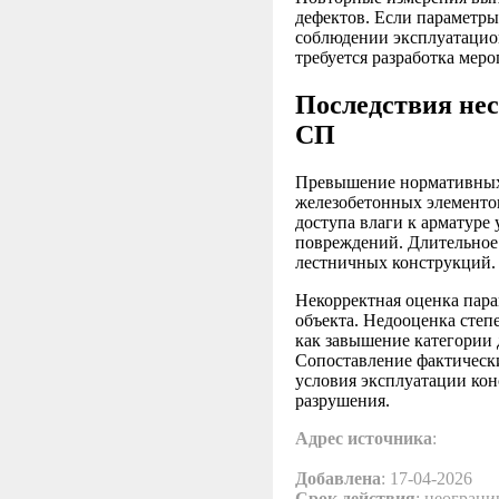
дефектов. Если параметры
соблюдении эксплуатацио
требуется разработка мер
Последствия не
СП
Превышение нормативных 
железобетонных элементо
доступа влаги к арматуре
повреждений. Длительное
лестничных конструкций.
Некорректная оценка пар
объекта. Недооценка степ
как завышение категории 
Сопоставление фактическ
условия эксплуатации кон
разрушения.
Адрес источника
:
Добавлена
: 17-04-2026
Срок действия
: неограни