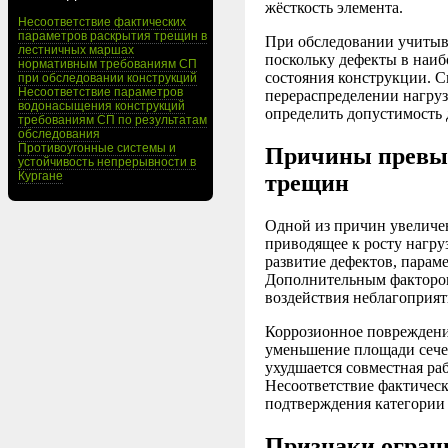
жёсткость элемента.
Несоответствие фактических
параметров раскрытия трещин в
При обследовании учитыв
лестничных маршах
поскольку дефекты в наи
нормативным требованиям СП
состояния конструкции. С
при обследовании конструкций
Несоответствие параметров
перераспределении нагруз
водонасыщения конструкций
определить допустимость 
требованиям СП по результатам
обследования
Противоугонные системы и
Причины превы
устойчивость непрерывности в
Кургане
трещин
Одной из причин увеличе
приводящее к росту нагр
развитие дефектов, пара
Дополнительным фактором
воздействия неблагоприя
Коррозионное повреждени
уменьшение площади сечен
ухудшается совместная ра
Несоответствие фактичес
подтверждения категории 
Признаки огран