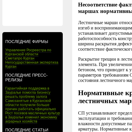
Несоответствие фак
маршах нормативны
Лестничные марши относя
изгиб и воспринимающим 
устанавливает допустимые
работоспособность констр
ПОСЛЕДНИЕ ФИРМЫ
ширина раскрытия дефекто
соответствие фактическог
Управление Росреестра по
Курганской области
Сметапро Курган
Раскрытие трещин в лестн
Негосударственная экспертиза
элемента. При увеличени
Курган
бетоном, что приводит к
параметров требованиям С
ПОСЛЕДНИЕ ПРЕСС-
РЕЛИЗЫ
состояния лестничного ма
Гарантийная поддержка в
Нормативные кр
Зауралье помогла бизнесу
решать проблему залога
лестничных ма
Самозанятые в Курганской
области получили больше
причин работать официально
СП устанавливают предел
Рост посевов масличных культур
в Зауралье изменил экономику
эксплуатации и требован
аграрных хозяйств
влажности допустимые пар
арматуры. Нормативные к
ПОСЛЕДНИЕ СТАТЬИ