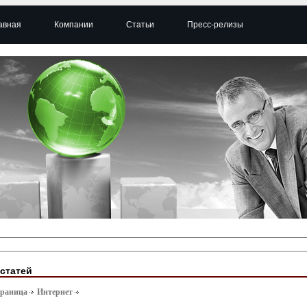
авная
Компании
Статьи
Пресс-релизы
 статей
траница
Интернет