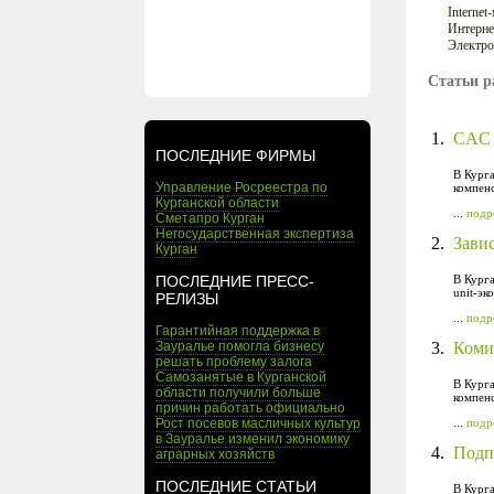
Internet
Интерне
Электро
Статьи р
1.
CAC р
ПОСЛЕДНИЕ ФИРМЫ
В Курга
Управление Росреестра по
компенс
Курганской области
...
подр
Сметапро Курган
Негосударственная экспертиза
2.
Завис
Курган
ПОСЛЕДНИЕ ПРЕСС-
В Курга
unit-эк
РЕЛИЗЫ
...
подр
Гарантийная поддержка в
Зауралье помогла бизнесу
3.
Коми
решать проблему залога
Самозанятые в Курганской
В Курга
области получили больше
компенс
причин работать официально
Рост посевов масличных культур
...
подр
в Зауралье изменил экономику
4.
Подп
аграрных хозяйств
ПОСЛЕДНИЕ СТАТЬИ
В Кург