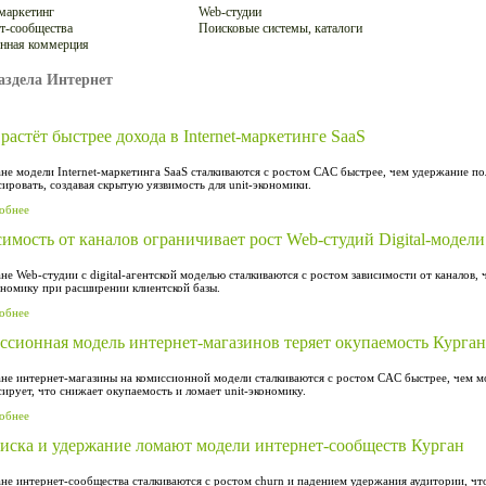
-маркетинг
Web-студии
т-сообщества
Поисковые системы, каталоги
нная коммерция
аздела Интернет
астёт быстрее дохода в Internet-маркетинге SaaS
не модели Internet-маркетинга SaaS сталкиваются с ростом CAC быстрее, чем удержание п
ировать, создавая скрытую уязвимость для unit-экономики.
обнее
имость от каналов ограничивает рост Web-студий Digital-модели
не Web-студии с digital-агентской моделью сталкиваются с ростом зависимости от каналов,
ономику при расширении клиентской базы.
обнее
ссионная модель интернет-магазинов теряет окупаемость Курган
не интернет-магазины на комиссионной модели сталкиваются с ростом CAC быстрее, чем мо
ирует, что снижает окупаемость и ломает unit-экономику.
обнее
иска и удержание ломают модели интернет-сообществ Курган
ане интернет-сообщества сталкиваются с ростом churn и падением удержания аудитории, ч